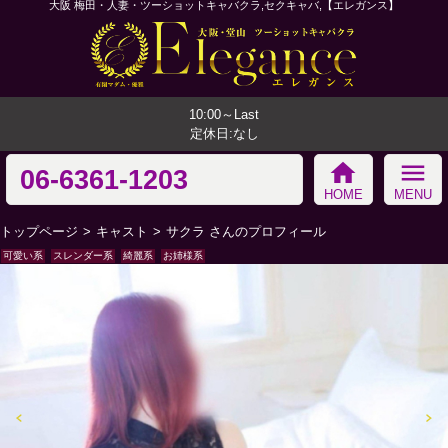
大阪 梅田・人妻・ツーショットキャバクラ,セクキャバ,【エレガンス】
10:00～Last
定休日:なし
home
menu
06-6361-1203
HOME
MENU
トップページ
キャスト
サクラ さんのプロフィール
可愛い系
スレンダー系
綺麗系
お姉様系